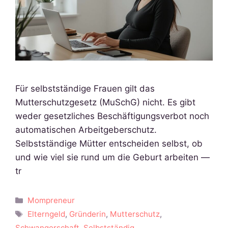
Für selbstständige Frauen gilt das
Mutterschutzgesetz (MuSchG) nicht. Es gibt
weder gesetzliches Beschäftigungsverbot noch
automatischen Arbeitgeberschutz.
Selbstständige Mütter entscheiden selbst, ob
und wie viel sie rund um die Geburt arbeiten —
tr
Kategorien
Mompreneur
Schlagwörter
Elterngeld
,
Gründerin
,
Mutterschutz
,
Schwangerschaft
,
Selbstständig