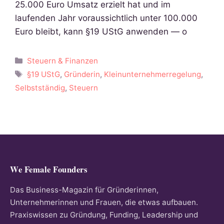
25.000 Euro Umsatz erzielt hat und im
laufenden Jahr voraussichtlich unter 100.000
Euro bleibt, kann §19 UStG anwenden — o
Kategorien
Steuern & Finanzen
Schlagwörter
§19 UStG
,
Gründerin
,
Kleinunternehmerregelung
,
Selbstständig
,
Steuern
We Female Founders
Das Business-Magazin für Gründerinnen,
Unternehmerinnen und Frauen, die etwas aufbauen.
Praxiswissen zu Gründung, Funding, Leadership und