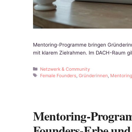
Mentoring-Programme bringen Gründerinn
mit klarem Zielrahmen. Im DACH-Raum gib
Kategorien
Netzwerk & Community
Schlagwörter
Female Founders
,
Gründerinnen
,
Mentorin
Mentoring-Program
Founders-Erbe und 