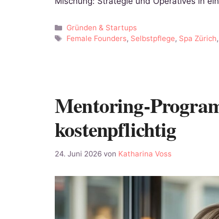
Mischung: Strategie und Operatives in ei
Kategorien
Gründen & Startups
Schlagwörter
Female Founders
,
Selbstpflege
,
Spa Zürich
Mentoring-Program
kostenpflichtig
24. Juni 2026
von
Katharina Voss