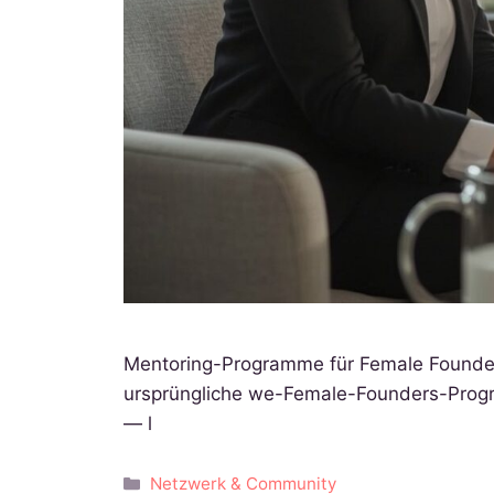
Mentoring-Programme für Female Founder
ursprüngliche we-Female-Founders-Progra
— l
Kategorien
Netzwerk & Community