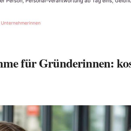
ner Person, Personal-Verantwortung ab Tag eins, Geldf
,
Unternehmerinnen
me für Gründerinnen: kos