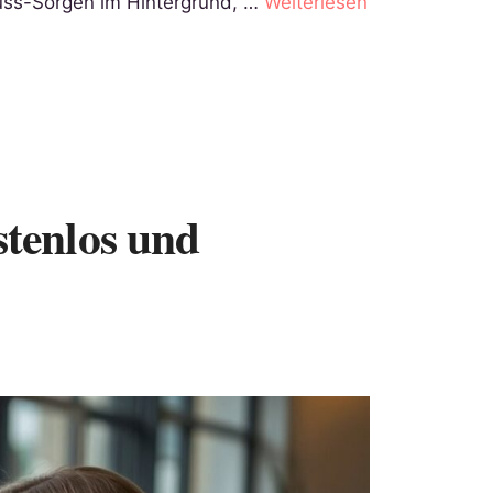
luss-Sorgen im Hintergrund, …
Weiterlesen
tenlos und