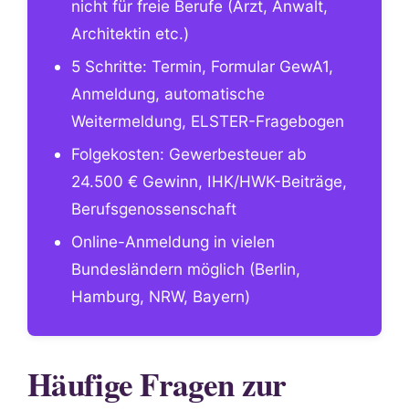
nicht für freie Berufe (Arzt, Anwalt,
Architektin etc.)
5 Schritte: Termin, Formular GewA1,
Anmeldung, automatische
Weitermeldung, ELSTER-Fragebogen
Folgekosten: Gewerbesteuer ab
24.500 € Gewinn, IHK/HWK-Beiträge,
Berufsgenossenschaft
Online-Anmeldung in vielen
Bundesländern möglich (Berlin,
Hamburg, NRW, Bayern)
Häufige Fragen zur