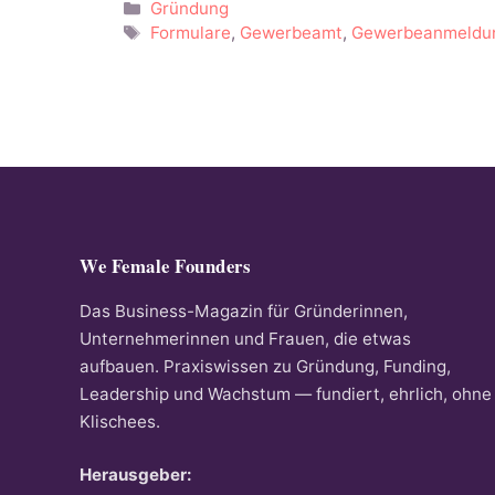
Kategorien
Gründung
Schlagwörter
Formulare
,
Gewerbeamt
,
Gewerbeanmeldu
We Female Founders
Das Business-Magazin für Gründerinnen,
Unternehmerinnen und Frauen, die etwas
aufbauen. Praxiswissen zu Gründung, Funding,
Leadership und Wachstum — fundiert, ehrlich, ohne
Klischees.
Herausgeber: