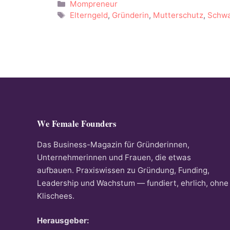
Kategorien
Mompreneur
Schlagwörter
Elterngeld
,
Gründerin
,
Mutterschutz
,
Schwa
We Female Founders
Das Business-Magazin für Gründerinnen,
Unternehmerinnen und Frauen, die etwas
aufbauen. Praxiswissen zu Gründung, Funding,
Leadership und Wachstum — fundiert, ehrlich, ohne
Klischees.
Herausgeber: