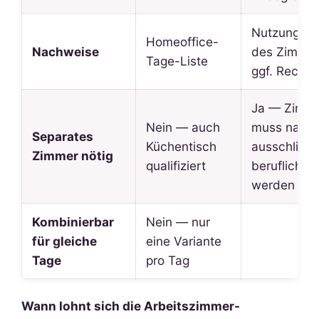
Nutzungspro
Homeoffice-
Nachweise
des Zimmer
Tage-Liste
ggf. Rechn
Ja — Zimm
Nein — auch
muss nahe
Separates
Küchentisch
ausschließl
Zimmer nötig
qualifiziert
beruflich g
werden
Kombinierbar
Nein — nur
für gleiche
eine Variante
Tage
pro Tag
Wann lohnt sich die Arbeitszimmer-