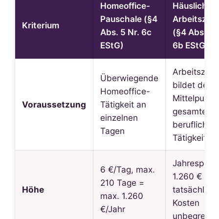
Homeoffice-
Häusliches
Pauschale (§4
Arbeitszim
Kriterium
Abs. 5 Nr. 6c
(§4 Abs. 5 
EStG)
6b EStG)
Arbeitszim
Überwiegende
bildet den
Homeoffice-
Mittelpunkt
Voraussetzung
Tätigkeit an
gesamten
einzelnen
beruflichen
Tagen
Tätigkeit
Jahrespaus
6 €/Tag, max.
1.260 €
ode
210 Tage =
Höhe
tatsächlich
max. 1.260
Kosten
€/Jahr
unbegrenzt