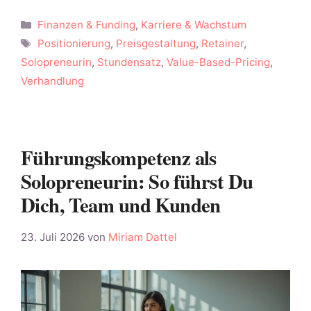
Kategorien
Finanzen & Funding
,
Karriere & Wachstum
Schlagwörter
Positionierung
,
Preisgestaltung
,
Retainer
,
Solopreneurin
,
Stundensatz
,
Value-Based-Pricing
,
Verhandlung
Führungskompetenz als
Solopreneurin: So führst Du
Dich, Team und Kunden
23. Juli 2026
von
Miriam Dattel