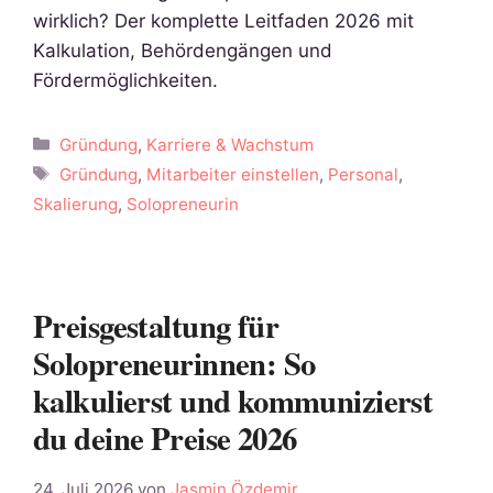
wirklich? Der komplette Leitfaden 2026 mit
Kalkulation, Behördengängen und
Fördermöglichkeiten.
Kategorien
Gründung
,
Karriere & Wachstum
Schlagwörter
Gründung
,
Mitarbeiter einstellen
,
Personal
,
Skalierung
,
Solopreneurin
Preisgestaltung für
Solopreneurinnen: So
kalkulierst und kommunizierst
du deine Preise 2026
24. Juli 2026
von
Jasmin Özdemir