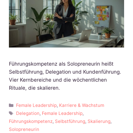
Führungskompetenz als Solopreneurin heißt
Selbstführung, Delegation und Kundenführung.
Vier Kernbereiche und die wöchentlichen
Rituale, die skalieren.
Kategorien
Female Leadership
,
Karriere & Wachstum
Schlagwörter
Delegation
,
Female Leadership
,
Führungskompetenz
,
Selbstführung
,
Skalierung
,
Solopreneurin