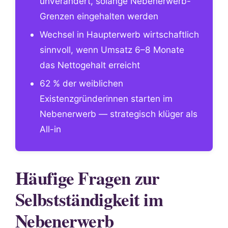
unverändert, solange Nebenerwerb-
Grenzen eingehalten werden
Wechsel in Haupterwerb wirtschaftlich
sinnvoll, wenn Umsatz 6–8 Monate
das Nettogehalt erreicht
62 % der weiblichen
Existenzgründerinnen starten im
Nebenerwerb — strategisch klüger als
All-in
Häufige Fragen zur
Selbstständigkeit im
Nebenerwerb