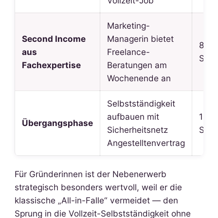
Vollzeit-Job
Marketing-
Second Income
Managerin bietet
8–12
aus
Freelance-
Stu
Fachexpertise
Beratungen am
Wochenende an
Selbstständigkeit
aufbauen mit
15–2
Übergangsphase
Sicherheitsnetz
Stu
Angestelltenvertrag
Für Gründerinnen ist der Nebenerwerb
strategisch besonders wertvoll, weil er die
klassische „All-in-Falle“ vermeidet — den
Sprung in die Vollzeit-Selbstständigkeit ohne