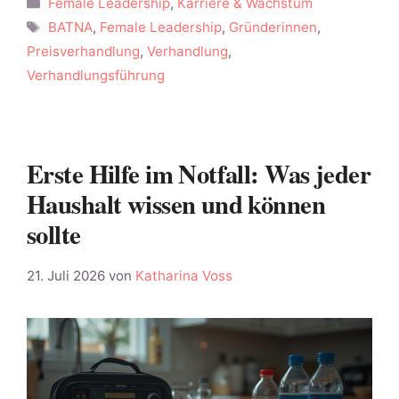
Female Leadership
,
Karriere & Wachstum
Schlagwörter
BATNA
,
Female Leadership
,
Gründerinnen
,
Preisverhandlung
,
Verhandlung
,
Verhandlungsführung
Erste Hilfe im Notfall: Was jeder
Haushalt wissen und können
sollte
21. Juli 2026
von
Katharina Voss