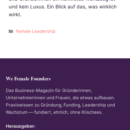
und kein Luxus. Ein Blick auf das, was wirklich
wirkt.
Kategorien
Female Leadership
We Female Founders
Das Business-Magazin für Gründerinnen,
Unternehmerinnen und Frauen, die etwas aufbauen.
Praxiswissen zu Gründung, Funding, Leadership und
Wachstum — fundiert, ehrlich, ohne Klischees.
Herausgeber: