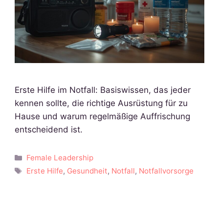
Erste Hilfe im Notfall: Basiswissen, das jeder
kennen sollte, die richtige Ausrüstung für zu
Hause und warum regelmäßige Auffrischung
entscheidend ist.
Kategorien
Female Leadership
Schlagwörter
Erste Hilfe
,
Gesundheit
,
Notfall
,
Notfallvorsorge