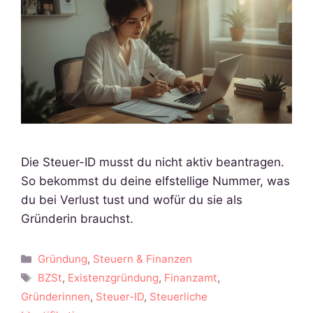
Die Steuer-ID musst du nicht aktiv beantragen.
So bekommst du deine elfstellige Nummer, was
du bei Verlust tust und wofür du sie als
Gründerin brauchst.
Kategorien
Gründung
,
Steuern & Finanzen
Schlagwörter
BZSt
,
Existenzgründung
,
Finanzamt
,
Gründerinnen
,
Steuer-ID
,
Steuerliche