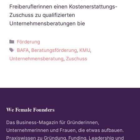
Freiberuflerinnen einen Kostenerstattungs-
Zuschuss zu qualifizierten
Unternehmensberatungen bie
Kategorien
Förderung
Schlagwörter
BAFA
,
Beratungsförderung
,
KMU
,
Unternehmensberatung
,
Zuschuss
We Female Founders
Das Business-Magazin für Gründerinnen,
Unternehmerinnen und Frauen, die etwas aufbauen.
Praxiswissen zu Gründung, Funding, Leadership und