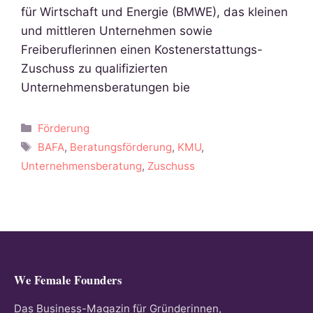
für Wirtschaft und Energie (BMWE), das kleinen
und mittleren Unternehmen sowie
Freiberuflerinnen einen Kostenerstattungs-
Zuschuss zu qualifizierten
Unternehmensberatungen bie
Kategorien
Förderung
Schlagwörter
BAFA
,
Beratungsförderung
,
KMU
,
Unternehmensberatung
,
Zuschuss
We Female Founders
Das Business-Magazin für Gründerinnen,