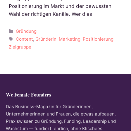
Positionierung im Markt und der bewussten
Wahl der richtigen Kanäle. Wer dies
Kategorien
Gründung
Schlagwörter
Content
,
Gründerin
,
Marketing
,
Positionierung
,
Zielgruppe
We Female Founders
Das Business-Magazin für Gründerinnen,
Unternehmerinnen und Frauen, die etwas aufbauen.
Praxiswissen zu Gründung, Funding, Leadership und
Wachstum — fundiert, ehrlich, ohne Klischees.