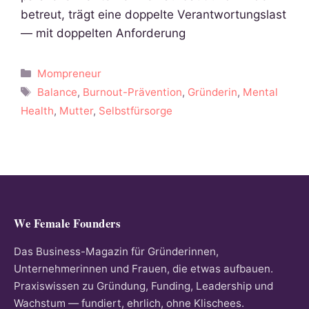
betreut, trägt eine doppelte Verantwortungslast
— mit doppelten Anforderung
Kategorien
Mompreneur
Schlagwörter
Balance
,
Burnout-Prävention
,
Gründerin
,
Mental
Health
,
Mutter
,
Selbstfürsorge
We Female Founders
Das Business-Magazin für Gründerinnen,
Unternehmerinnen und Frauen, die etwas aufbauen.
Praxiswissen zu Gründung, Funding, Leadership und
Wachstum — fundiert, ehrlich, ohne Klischees.