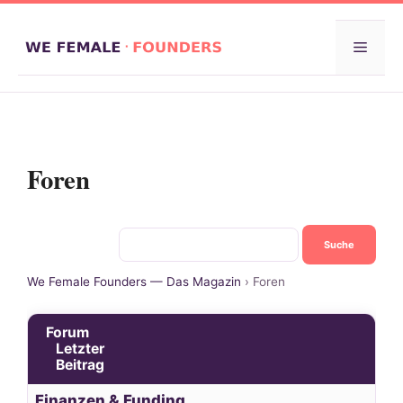
Zum
Inhalt
Menü
springen
Foren
We Female Founders — Das Magazin
›
Foren
Forum
Letzter
Beitrag
Finanzen & Funding