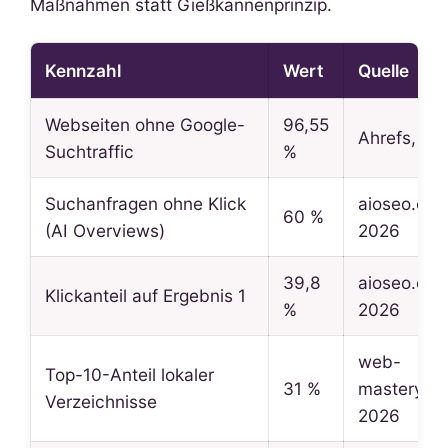
Maßnahmen statt Gießkannenprinzip.
Kennzahl
Wert
Quelle
Webseiten ohne Google-
96,55
Ahrefs, 20
Suchtraffic
%
Suchanfragen ohne Klick
aioseo.com
60 %
(AI Overviews)
2026
39,8
aioseo.com
Klickanteil auf Ergebnis 1
%
2026
web-
Top-10-Anteil lokaler
31 %
mastery.de
Verzeichnisse
2026